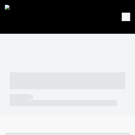
----- ----- -- ------ ---- ---- -- ----- -----
----- --- ------
----- -----
----- ----- -- ------ ---- ---- -- ----- ----- ----- --- ------