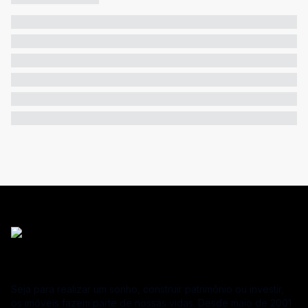
Seja para realizar um sonho, construir patrimônio ou investir,
os imóveis fazem parte de nossas vidas. Desde maio de 2001