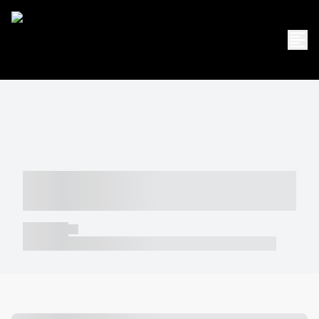
----- ----- -- ------ ---- ---- -- ----- -----
----- --- ------
----- -----
----- ----- -- ------ ---- ---- -- ----- ----- ----- --- ------