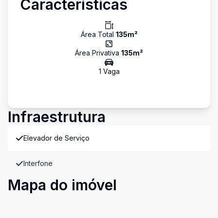
Características
Área Total
135
m²
Área Privativa
135
m²
1
Vaga
Infraestrutura
Elevador de Serviço
Interfone
Mapa do imóvel