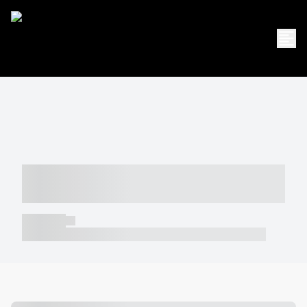
----- ----- -- ------ ---- ---- -- ----- -----
----- --- ------
----- -----
----- ----- -- ------ ---- ---- -- ----- ----- ----- --- ------