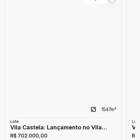
1547
m²
Lote
Lot
Vila Castela: Lançamento no Vila
Vi
R$ 702.000,00
R$
Castela
Vi