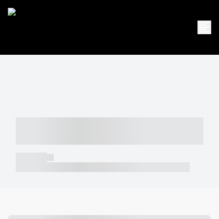
----- ----- -- ------ ---- ---- -- ----- -----
----- --- ------
----- -----
----- ----- -- ------ ---- ---- -- ----- ----- ----- --- ------