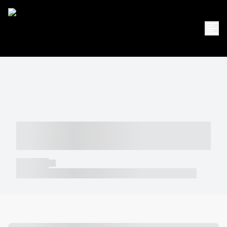
----- ----- -- ------ ---- ---- -- ----- -----
----- --- ------
----- -----
----- ----- -- ------ ---- ---- -- ----- ----- ----- --- ------