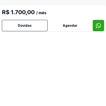
R$ 1.700,00
/ mês
Cód:
19989
Comparar
Có
Dúvidas
Agendar
26
m²