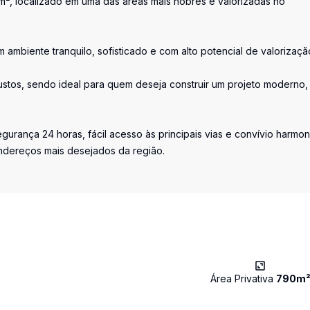
², localizado em uma das áreas mais nobres e valorizadas no
 ambiente tranquilo, sofisticado e com alto potencial de valorizaçã
custos, sendo ideal para quem deseja construir um projeto moderno,
egurança 24 horas, fácil acesso às principais vias e convívio harmo
endereços mais desejados da região.
Área Privativa
790
m