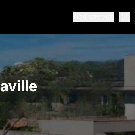
(31) 3269-9400
aville