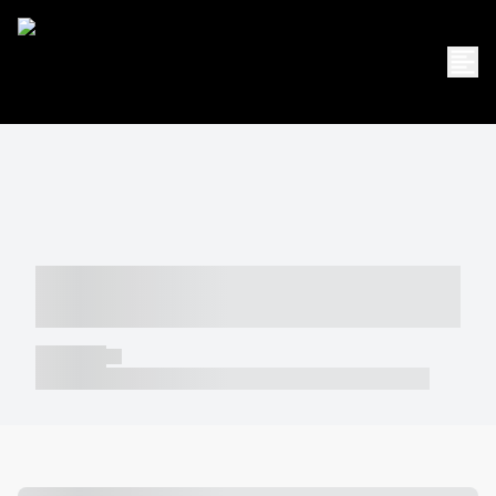
----- ----- -- ------ ---- ---- -- ----- -----
----- --- ------
----- -----
----- ----- -- ------ ---- ---- -- ----- ----- ----- --- ------