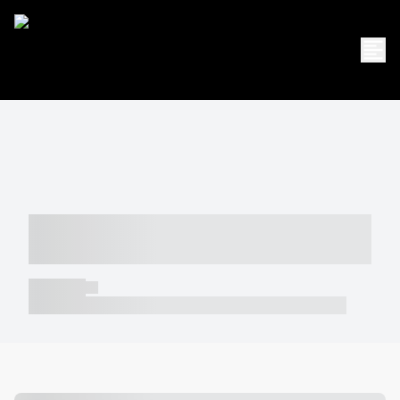
----- ----- -- ------ ---- ---- -- ----- -----
----- --- ------
----- -----
----- ----- -- ------ ---- ---- -- ----- ----- ----- --- ------