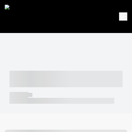
----- ----- -- ------ ---- ---- -- ----- -----
----- --- ------
----- -----
----- ----- -- ------ ---- ---- -- ----- ----- ----- --- ------