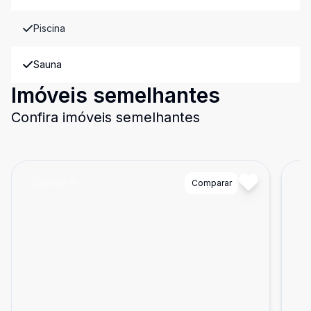
Piscina
Sauna
Imóveis semelhantes
Confira imóveis semelhantes
Cód:
25775
Comparar
Có