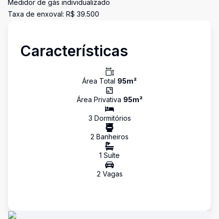
Medidor de gás individualizado
Taxa de enxoval: R$ 39.500
Características
Área Total
95
m²
Área Privativa
95
m²
3
Dormitório
s
2
Banheiro
s
1
Suíte
2
Vaga
s