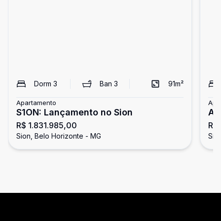
Dorm
3
Ban
3
91
m²
Apartamento
Apa
S1ON: Lançamento no Sion
Ap
R$ 1.831.985,00
R$ 
Sion, Belo Horizonte - MG
Sio