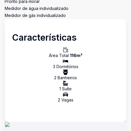
Pronto para morar
Medidor de água individualizado
Medidor de gás individualizado
Características
Área Total
116
m²
3
Dormitório
s
2
Banheiro
s
1
Suíte
2
Vaga
s