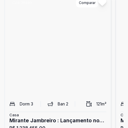
Cód:
25490
Comparar
Có
Dorm
3
Ban
2
121
m²
Casa
Cas
Mirante Jambreiro : Lançamento no
Mi