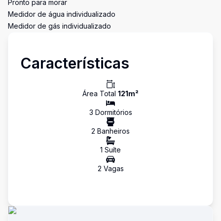
Pronto para morar
Medidor de água individualizado
Medidor de gás individualizado
Características
Área Total
121
m²
3
Dormitório
s
2
Banheiro
s
1
Suíte
2
Vaga
s