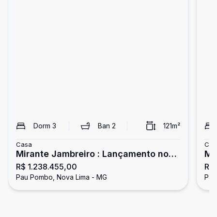
Dorm
3
Ban
2
121
m²
Casa
Cas
Mirante Jambreiro : Lançamento no
Mi
R$ 1.238.455,00
R$ 
Pau Pombo
Pa
Pau Pombo, Nova Lima - MG
Pau